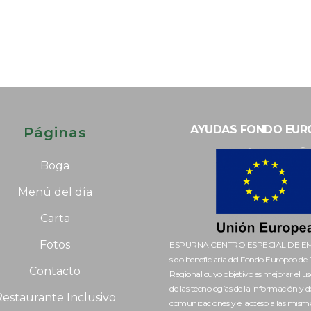
AYUDAS FONDO EUR
Páginas
Boga
Menú del día
Carta
Fotos
ESPURNA CENTRO ESPECIAL DE EM
sido beneficiaria del Fondo Europeo de 
Contacto
Regional cuyo objetivo es mejorar el uso
de las tecnologías de la información y de
estaurante Inclusivo
comunicaciones y el acceso a las misma