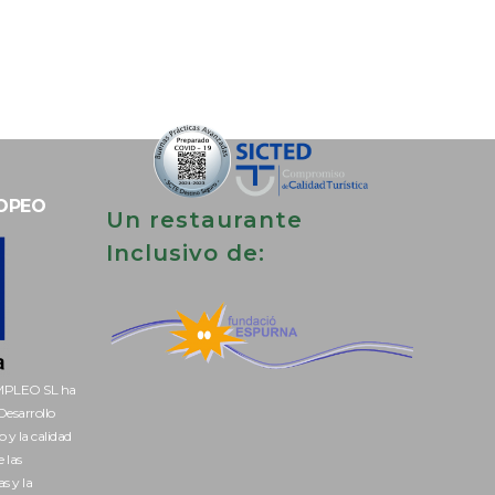
OPEO
Un restaurante
Inclusivo de:
PLEO SL ha
Desarrollo
 y la calidad
 las
s y la